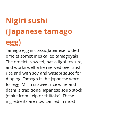
Nigiri sushi
(Japanese tamago
egg)
Tamago egg is classic Japanese folded
omelet sometimes called tamagoyaki.
The omelet is sweet, has a light texture,
and works well when served over sushi
rice and with soy and wasabi sauce for
dipping. Tamago is the Japanese word
for egg. Mirin is sweet rice wine and
dashi is traditional Japanese soup stock
(make from kelp or shiitake). These
ingredients are now carried in most
larger grocery stores or at Asian
markets.
Ingredients