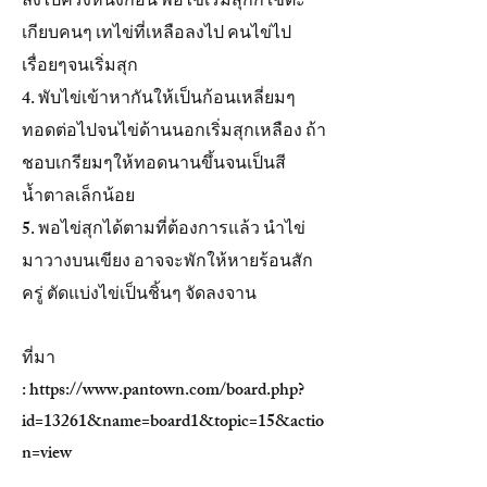
ลงไปครึ่งหนึ่งก่อน พอไข่เริ่มสุกก็ใช้ตะ
เกียบคนๆ เทไข่ที่เหลือลงไป คนไข่ไป
เรื่อยๆจนเริ่มสุก
4. พับไข่เข้าหากันให้เป็นก้อนเหลี่ยมๆ
ทอดต่อไปจนไข่ด้านนอกเริ่มสุกเหลือง ถ้า
ชอบเกรียมๆให้ทอดนานขึ้นจนเป็นสี
น้ำตาลเล็กน้อย
5. พอไข่สุกได้ตามที่ต้องการแล้ว นำไข่
มาวางบนเขียง อาจจะพักให้หายร้อนสัก
ครู่ ตัดแบ่งไข่เป็นชิ้นๆ จัดลงจาน
ที่มา
:
https://www.pantown.com/board.php?
id=13261&name=board1&topic=15&actio
n=view