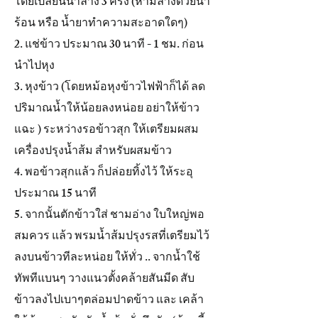
โดยเปลี่ยนน้ำล้าง 3 ครั้ง (ห้ามล้างด้วยน้ำ
ร้อน หรือ น้ำยาทำความสะอาดใดๆ)
2. แช่ข้าว ประมาณ 30 นาที - 1 ชม. ก่อน
นำไปหุง
3. หุงข้าว (โดยหม้อหุงข้าวไฟฟ้าก็ได้ ลด
ปริมาณน้ำให้น้อยลงหน่อย อย่าให้ข้าว
แฉะ ) ระหว่างรอข้าวสุก ให้เตรียมผสม
เครื่องปรุงน้ำส้ม สำหรับผสมข้าว
4. พอข้าวสุกแล้ว ก็ปล่อยทิ้งไว้ ให้ระอุ
ประมาณ 15 นาที
5. จากนั้นตักข้าวใส่ ชามอ่าง ใบใหญ่พอ
สมควร แล้ว พรมน้ำส้มปรุงรสที่เตรียมไว้
ลงบนข้าวทีละหน่อย ให้ทั่ว .. จากน้ำใช้
ทัพทีแบนๆ วางแนวตั้งคล้ายสันมีด สับ
ข้าวลงไปเบาๆตล่อมปาดข้าว และ เคล้า